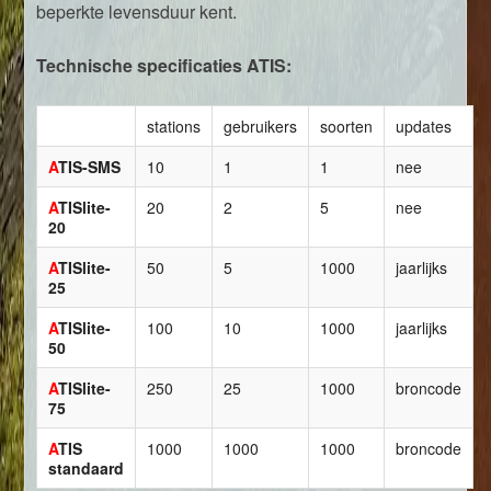
beperkte levensduur kent.
Technische specificaties ATIS:
stations
gebruikers
soorten
updates
A
TIS-SMS
10
1
1
nee
A
TISlite-
20
2
5
nee
20
A
TISlite-
50
5
1000
jaarlijks
25
A
TISlite-
100
10
1000
jaarlijks
50
A
TISlite-
250
25
1000
broncode
75
A
TIS
1000
1000
1000
broncode
standaard