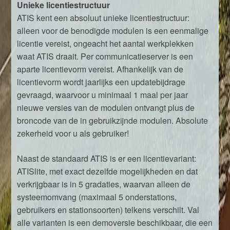
Unieke licentiestructuur
ATIS kent een absoluut unieke licentiestructuur:
alleen voor de benodigde modulen is een eenmalige
licentie vereist, ongeacht het aantal werkplekken
waat ATIS draait. Per communicatieserver is een
aparte licentievorm vereist. Afhankelijk van de
licentievorm wordt jaarlijks een updatebijdrage
gevraagd, waarvoor u minimaal 1 maal per jaar
nieuwe versies van de modulen ontvangt plus de
broncode van de in gebruikzijnde modulen. Absolute
zekerheid voor u als gebruiker!
Naast de standaard ATIS is er een licentievariant:
ATISlite, met exact dezelfde mogelijkheden en dat
verkrijgbaar is in 5 gradaties, waarvan alleen de
systeemomvang (maximaal 5 onderstations,
gebruikers en stationsoorten) telkens verschilt. Val
alle varianten is een demoversie beschikbaar, die een