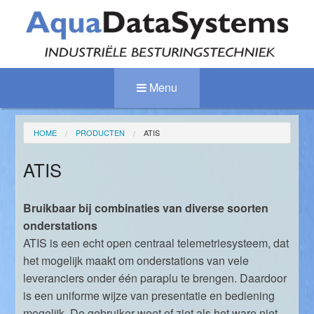
Skip
to
content
Menu
HOME
PRODUCTEN
ATIS
ATIS
Bruikbaar bij combinaties van diverse soorten
onderstations
ATIS is een echt open centraal telemetriesysteem, dat
het mogelijk maakt om onderstations van vele
leveranciers onder één paraplu te brengen. Daardoor
is een uniforme wijze van presentatie en bediening
mogelijk. De gebruiker weet of ziet als het ware niet