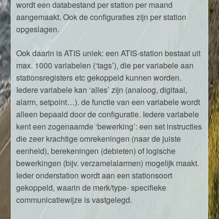
wordt een databestand per station per maand
aangemaakt. Ook de configuraties zijn per station
opgeslagen.
Ook daarin is ATIS uniek: een ATIS-station bestaat uit
max. 1000 variabelen (‘tags’), die per variabele aan
stationsregisters etc gekoppeld kunnen worden.
Iedere variabele kan ‘alles’ zijn (analoog, digitaal,
alarm, setpoint…). de functie van een variabele wordt
alleen bepaald door de configuratie. Iedere variabele
kent een zogenaamde ‘bewerking’: een set instructies
die zeer krachtige omrekeningen (naar de juiste
eenheid), berekeningen (debieten) of logische
bewerkingen (bijv. verzamelalarmen) mogelijk maakt.
Ieder onderstation wordt aan een stationsoort
gekoppeld, waarin de merk/type- specifieke
communicatiewijze is vastgelegd.